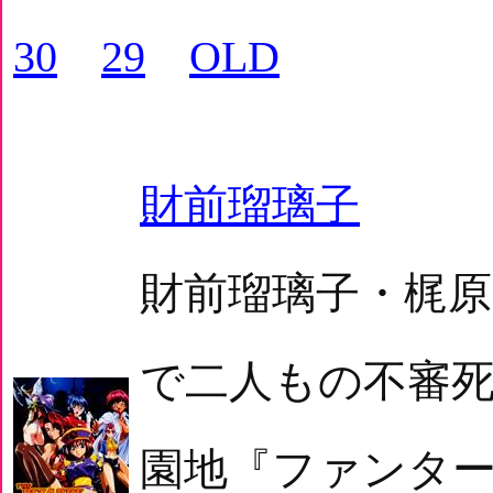
30
29
OLD
財前瑠璃子
財前瑠璃子・梶原ま
で二人もの不審
園地『ファンタ