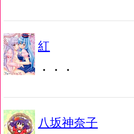
紅
・・・
八坂神奈子