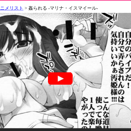
アニメリスト
> 姦られる -マリナ・イスマイール-