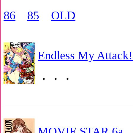
86
85
OLD
Endless My Attack!
・・・
MOVIE STAR 6a