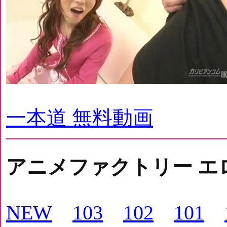
一本道 無料動画
アニメファクトリー エ
NEW
103
102
101