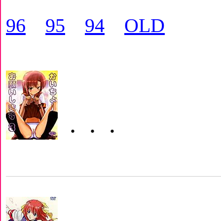
96
95
94
OLD
・・・