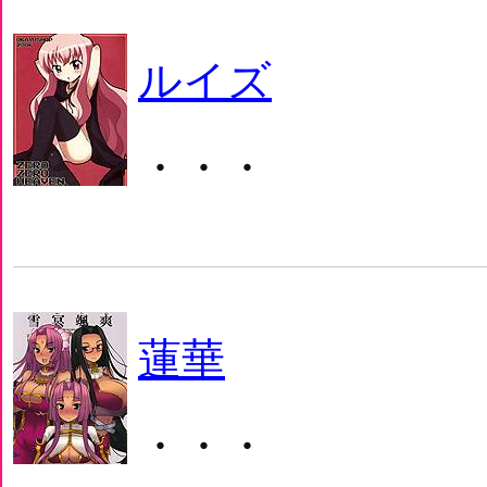
ルイズ
・・・
蓮華
・・・