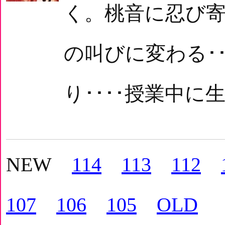
く。桃音に忍び寄
の叫びに変わる･
り････授業中に
NEW
114
113
112
107
106
105
OLD