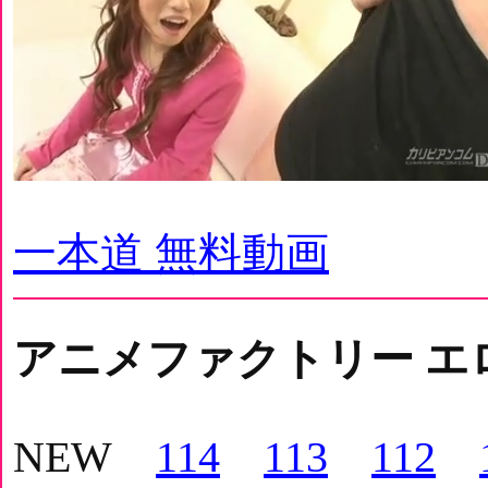
一本道 無料動画
アニメファクトリー エ
NEW
114
113
112