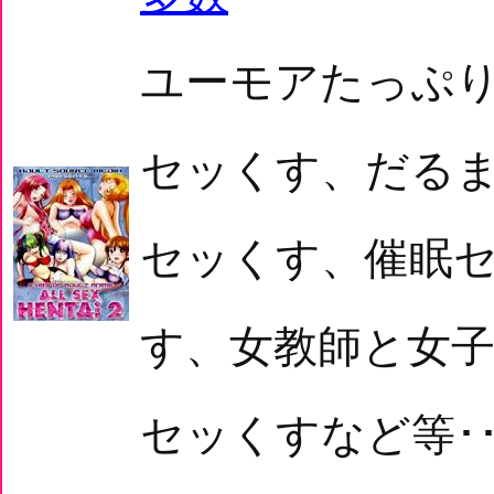
ユーモアたっぷ
セッくす、だる
セッくす、催眠
す、女教師と女
セッくすなど等･