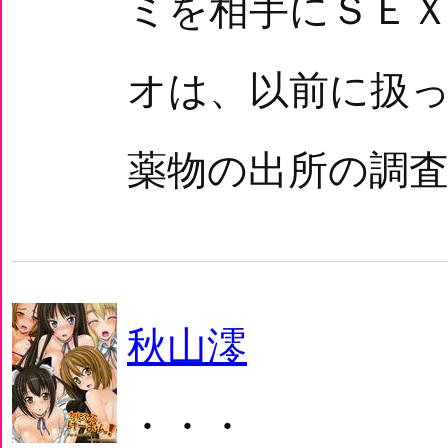
ミを相手にＳＥ
オは、以前に扱
薬物の出所の調査
秋山澪
・・・