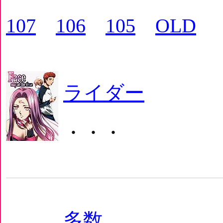
107
106
105
OLD
ライダー
・・・
多数