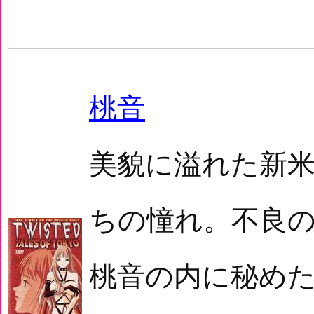
桃音
美貌に溢れた新
ちの憧れ。不良
桃音の内に秘め