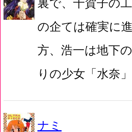
裏で、千賀子の
の企ては確実に
方、浩一は地下
りの少女「水奈」
ナミ