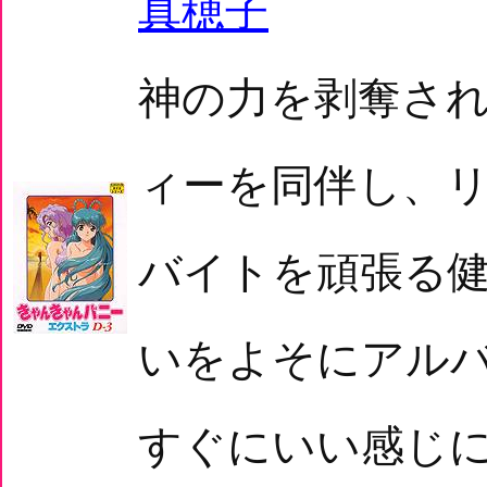
真穂子
神の力を剥奪さ
ィーを同伴し、
バイトを頑張る
いをよそにアル
すぐにいい感じ