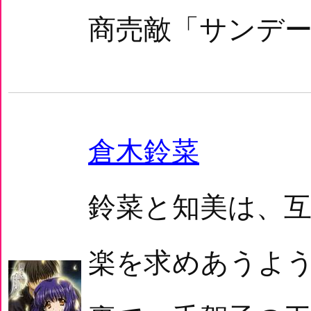
商売敵「サンデー
倉木鈴菜
鈴菜と知美は、
楽を求めあうよ