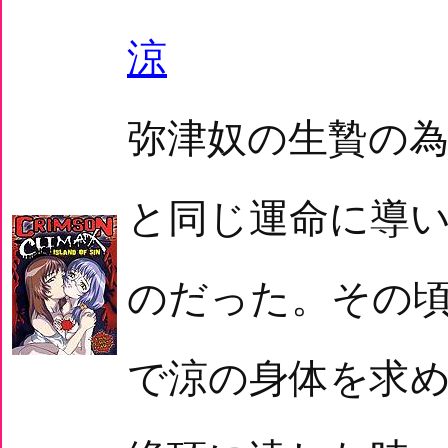
涼
弥津奴の生贄の
と同じ運命に導
のだった。その
で涼の身体を求