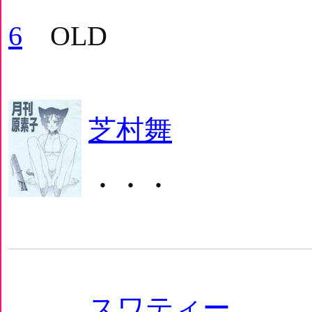
6
OLD
芝村舞
・・・
スワティー