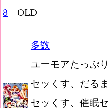
8
OLD
多数
ユーモアたっぷ
セッくす、だる
セッくす、催眠