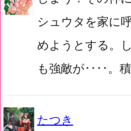
シュウタを家に
めようとする。
も強敵が････。
たつき