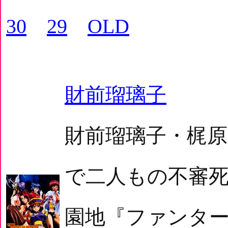
30
29
OLD
財前瑠璃子
財前瑠璃子・梶原ま
で二人もの不審
園地『ファンタ