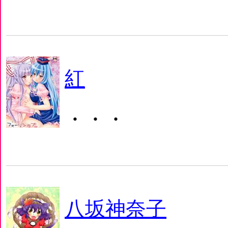
紅
・・・
八坂神奈子