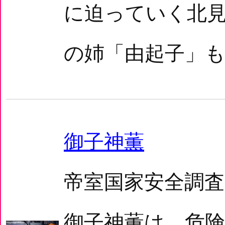
に迫っていく北
の姉「由起子」も
御子神薫
帝室国家安全調
御子神薫は、危