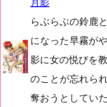
月影
らぶらぶの鈴鹿
になった早霧が
影に女の悦びを
のことが忘れら
奪おうとしてい