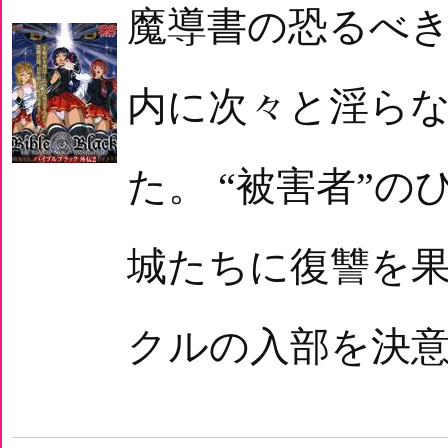
魔導書の恐るべ
内に次々と淫ら
た。 “被害者”
城たちに復讐を
クルの入部を決意