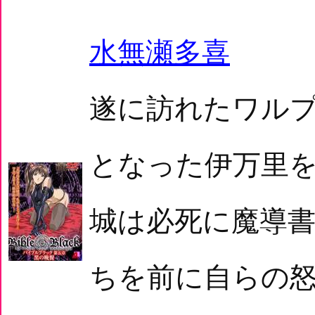
水無瀬多喜
遂に訪れたワル
となった伊万里
城は必死に魔導
ちを前に自らの