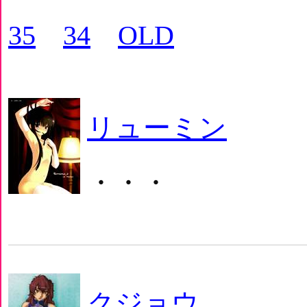
35
34
OLD
リューミン
・・・
クジョウ