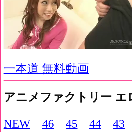
一本道 無料動画
アニメファクトリー エ
NEW
46
45
44
43