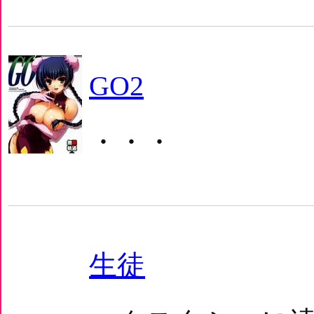
GO2
・・・
生徒