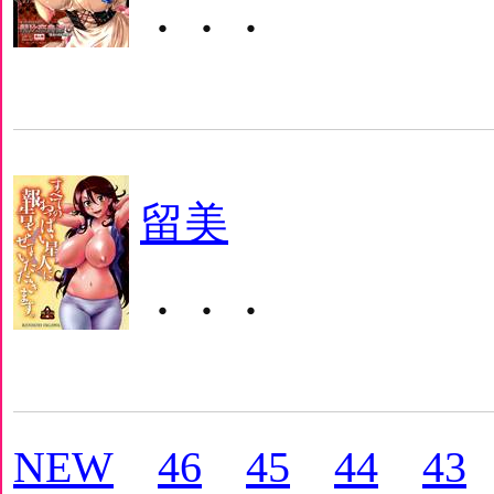
・・・
留美
・・・
NEW
46
45
44
43