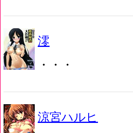
澪
・・・
涼宮ハルヒ