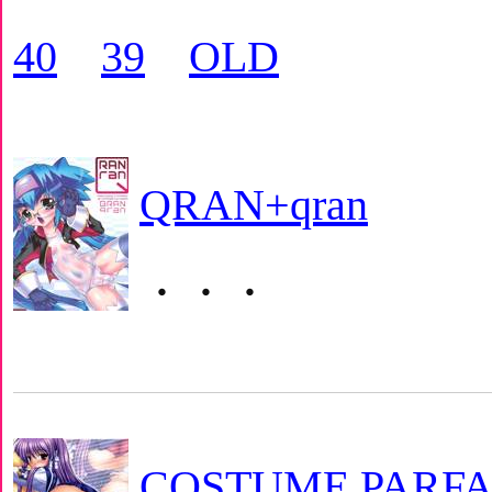
40
39
OLD
QRAN+qran
・・・
COSTUME PARFA