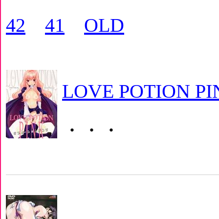
42
41
OLD
LOVE POTION PI
・・・