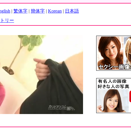
nglish
|
繁体字
|
簡体字
|
Korean
|
日本語
トリー