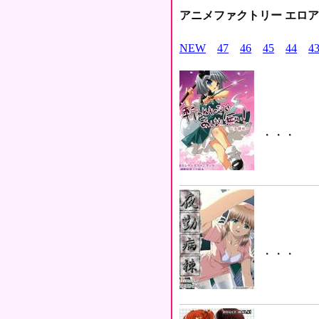
アニメファクトリー エロ
NEW
47
46
45
44
4
・・・
・・・