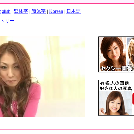
nglish
|
繁体字
|
簡体字
|
Korean
|
日本語
トリー