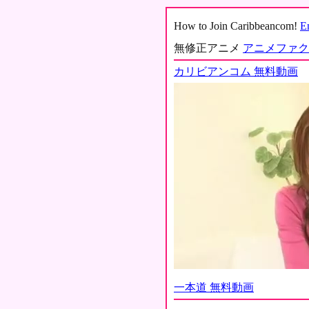
How to Join Caribbeancom!
E
無修正アニメ
アニメファク
カリビアンコム 無料動画
一本道 無料動画