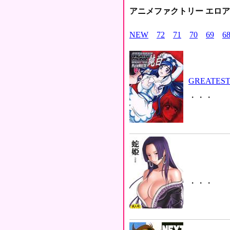
アニメファクトリー エロ
NEW
72
71
70
69
6
GREATEST 
・・・
・・・