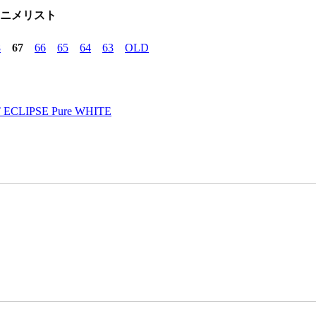
アニメリスト
8
67
66
65
64
63
OLD
ECLIPSE Pure WHITE