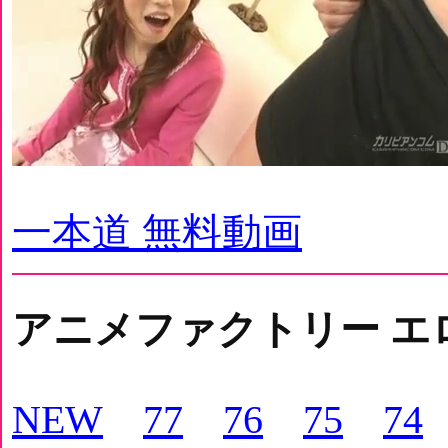
一本道 無料動画
アニメファクトリー エ
NEW
77
76
75
74